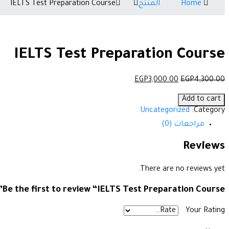
Home
المنتج
IELTS Test Preparation Course
IELTS Test Preparation Course
السعر
السعر
EGP
3,000
.00
EGP
4,300
.00
الأصلي
الحالي
كمية
هو:
هو:
Add to cart
IELTS
EGP3,000.00.
EGP4,300.00.
Uncategorized
Category:
Test
مراجعات (0)
Preparation
Course
Reviews
There are no reviews yet.
Be the first to review “IELTS Test Preparation Course”
Your Rating