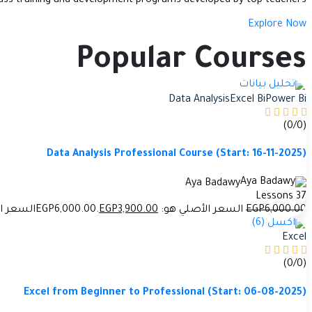
ass training and development programs developed by top teachers
Explore Now
Popular Courses
Data Analysis
Excel Bi
Power Bi
(0/0)
Data Analysis Professional Course (Start: 16-11-2025)
Aya Badawy
37 Lessons
.00
6,000
EGP
السعر الأصلي هو: EGP6,000.00.
.00
3,900
EGP
السعر الحالي 
Excel
(0/0)
Excel from Beginner to Professional (Start: 06-08-2025)