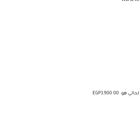
World-cl
هو: EGP3,900.00.