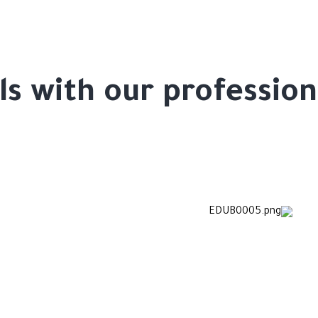
ills with our professi
fetime courses from top instructo
Ov