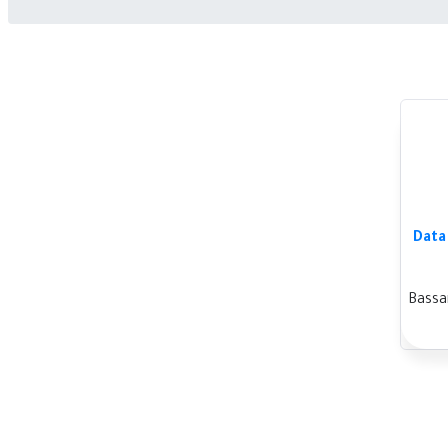
Data
Bassa
ر
ي
EGP4,800