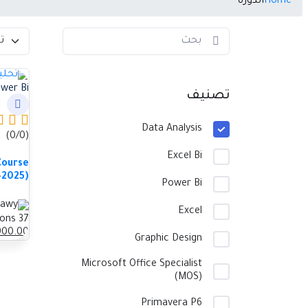
Home
الدورة
wer Bi
تصنيف
Data Analysis
(0/0)
Excel Bi
Course
1-2025)
Power Bi
Excel
37 Lessons
900
.00
Graphic Design
Microsoft Office Specialist
(MOS)
Primavera P6