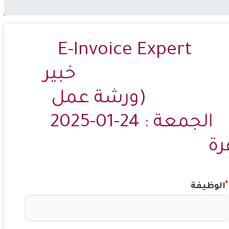
E-Invoice Expert                
Electronic invoice Workshop                                                                         خبير 
الفاتورة الإلكترونية                                                                            (ورشة عمل 
مجانية)                    
الوظيفة