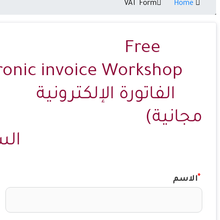
VAT Form
Home
                           Free 
الساعة 7:30
الاسم