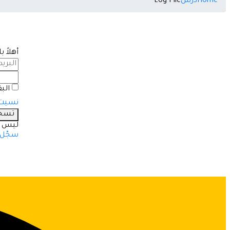
Home
درس
Log File
أهلاً 
الب
نسيت 
تسجي
ليس ل
سجّل ا