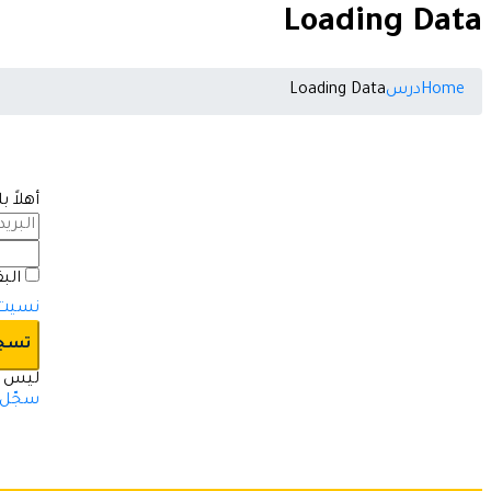
Loading Data
Home
درس
Loading Data
أهلاً 
الب
نسيت 
تسجي
ليس ل
سجّل ا