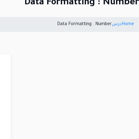
Data Formatting : Number
Home
درس
Data Formatting : Number