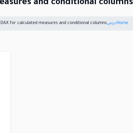
easures and conditional columns
Home
درس
 DAX for calculated measures and conditional columns