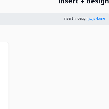
insert + design
Home
درس
insert + design