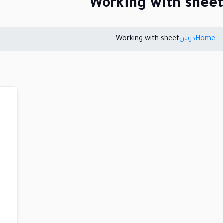
Working with sheet
Home
درس
Working with sheet