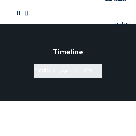
Ski
t
conten
الرئيسية
جميع الدورات
Timeline
إنضم كمدرب
Home
درس
Timeline